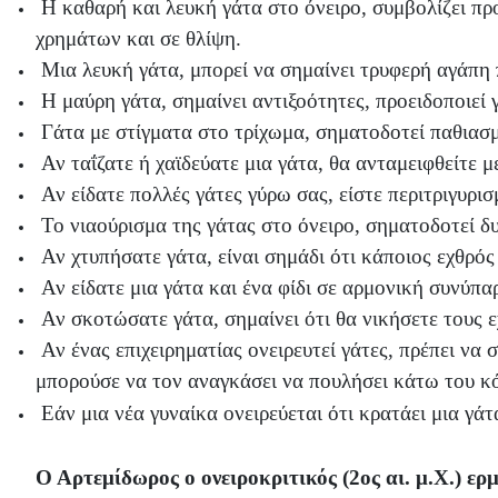
Η καθαρή και λευκή γάτα στο όνειρο, συμβολίζει πρ
χρημάτων και σε θλίψη.
Μια λευκή γάτα, μπορεί να σημαίνει τρυφερή αγάπη 
Η μαύρη γάτα, σημαίνει αντιξοότητες, προειδοποιεί γ
Γάτα με στίγματα στο τρίχωμα, σηματοδοτεί παθιασ
Αν ταΐζατε ή χαϊδεύατε μια γάτα, θα ανταμειφθείτε μ
Αν είδατε πολλές γάτες γύρω σας, είστε περιτριγυρ
Το νιαούρισμα της γάτας στο όνειρο, σηματοδοτεί δ
Αν χτυπήσατε γάτα, είναι σημάδι ότι κάποιος εχθρός
Αν είδατε μια γάτα και ένα φίδι σε αρμονική συνύπα
Αν σκοτώσατε γάτα, σημαίνει ότι θα νικήσετε τους ε
Αν ένας επιχειρηματίας ονειρευτεί γάτες, πρέπει να 
μπορούσε να τον αναγκάσει να πουλήσει κάτω του κό
Εάν μια νέα γυναίκα ονειρεύεται ότι κρατάει μια γάτ
Ο Αρτεμίδωρος ο ονειροκριτικός (2ος αι. μ.Χ.) ερμ