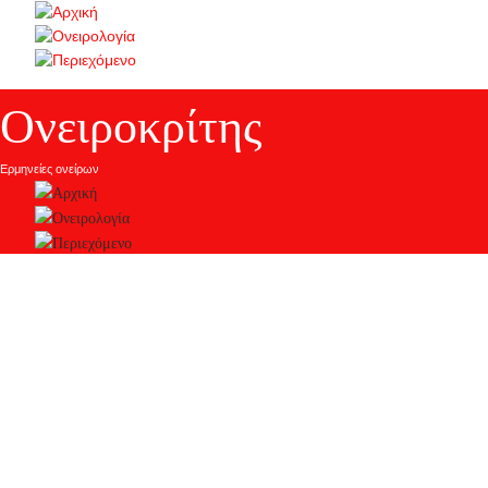
Ονειροκρίτης
Ερμηνείες ονείρων