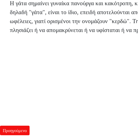
Η γάτα σημαίνει γυναίκα πανούργα και κακότροπη, καθ
δηλαδή "γάτα", είναι το ίδιο, επειδή αποτελούνται απ
ωφέλειες, γιατί ορισμένοι την ονομάζουν "κερδώ". Τ
πλησιάζει ή να απομακρύνεται ή να υφίσταται ή να π
Προηγούμενο άρθρο: Γάντια
Προηγούμενο